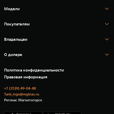
Модели
TANK 300
TANK 400
Покупателям
TANK 500
TANK 700
Спецпредложения
Тест-драйв
Владельцам
TANK Финансы
TANK Кредит
Гарантия
TANK Лизинг
Помощь на дороге
Корпоративным клиентам
О дилере
Новые цифровые сервисы TANK
Зарядные станции
Подписки
О нас
Специальные предложения
35 лет GWM
Сервис
Политика конфиденциальности
GWM ТЕХ ДЕНЬ
Нулевое ТО
Новости
Правовая информация
Моторные масла
+7 (3519) 49-04-48
Tank_mgn@reginas.ru
Регинас Магнитогорск