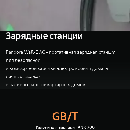
TANK Финансы
Сервис
Корпоративным клиентам
Специальные предложения
Моторные масла
TANK ФИНАНСЫ
Зарядные станции
TANK Кредит
ЦИФРОВЫЕ СЕРВИСЫ TANK
Pandora Wall-E AC - портативная зарядная станция
TANK Лизинг
Цифровые сервисы TANK
TANK 500
TANK 700
для безопасной
TANK Страхование
Подписки
Веди за собой
Сила признан
и комфортной зарядки электромобиля дома, в
от 6 499 000 ₽
от 10 199 
личных гаражах,
в паркинге многоквартирных домов
GB/T
Разъем для зарядки TANK 700