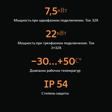
WEY 07
WEY 05
7,5
кВт
Расширяя границы комфорта
Эстетика ново
от 6 149 000 ₽
от 5 699 0
Мощность при однофазном подключении. Ток 32А
22
кВт
Мощность при трехфазном подключении. Ток
3×32А
−30...+50
С°
WEY 80
WEY 80 Л
Диапазон рабочих температур
Масштаб возможностей
Масштаб возм
от 6 449 000 ₽
от 8 099 0
IP 54
Степень защиты