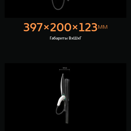
397×200×123
мм
Габариты ВхШхГ