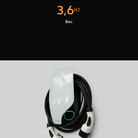
3,6
кг
Вес