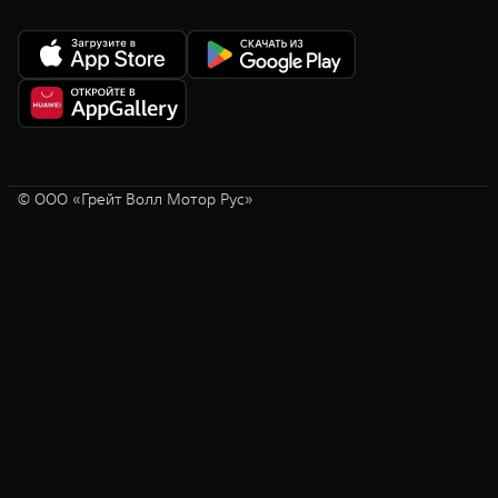
© ООО «Грейт Волл Мотор Рус»