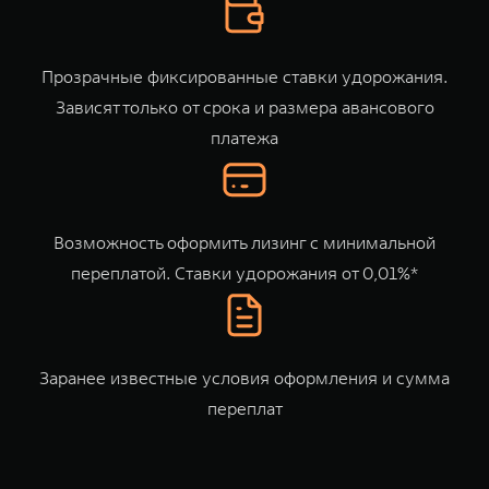
TANK Финансы
Сервис
Корпоративным клиентам
Специальные предложения
Прозрачные фиксированные ставки удорожания.
Моторные масла
Зависят только от срока и размера авансового
TANK ФИНАНСЫ
платежа
TANK Кредит
ЦИФРОВЫЕ СЕРВИСЫ TANK
TANK Лизинг
Цифровые сервисы TANK
TANK 500
TANK 700
TANK Страхование
Подписки
Возможность оформить лизинг с минимальной
Веди за собой
Сила признан
от 6 499 000 ₽
от 10 199 
переплатой. Ставки удорожания от 0,01%*
Заранее известные условия оформления и сумма
переплат