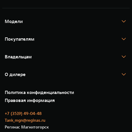
Модели
TANK 300
TANK 400
Покупателям
TANK 500
TANK 700
Спецпредложения
Тест-драйв
Владельцам
TANK Финансы
TANK Кредит
Гарантия
TANK Лизинг
Помощь на дороге
Корпоративным клиентам
О дилере
Новые цифровые сервисы TANK
Зарядные станции
Подписки
О нас
Специальные предложения
35 лет GWM
Сервис
Политика конфиденциальности
GWM ТЕХ ДЕНЬ
Нулевое ТО
Новости
Правовая информация
Моторные масла
+7 (3519) 49-04-48
Tank_mgn@reginas.ru
Регинас Магнитогорск