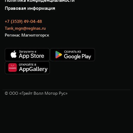
Политика конфиденциальности
GWM ТЕХ ДЕНЬ
Нулевое ТО
Новости
Правовая информация
Моторные масла
+7 (3519) 49-04-48
Tank_mgn@reginas.ru
Регинас Магнитогорск
© ООО «Грейт Волл Мотор Рус»