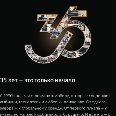
TANK Финансы
Сервис
Корпоративным клиентам
Специальные предложения
Моторные масла
TANK ФИНАНСЫ
TANK Кредит
ЦИФРОВЫЕ СЕРВИСЫ TANK
TANK Лизинг
Цифровые сервисы TANK
TANK 500
TANK 70
TANK Страхование
Подписки
Веди за собой
Сила призна
от 6 499 000 ₽
от 10 199
35 лет — это только начало
С 1990 года мы строим автомобили, которые соединяют
амбиции, технологии и любовь к движению. От одного
завода — к глобальному бренду. От первого пикапа — к
интеллектуальной мобильности будущего. И всё это — с