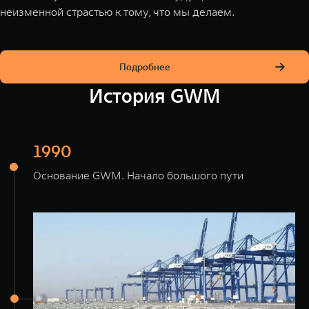
WEY 07
WEY 05
неизменной страстью к тому, что мы делаем.
Расширяя границы комфорта
Эстетика нов
от 6 149 000 ₽
от 5 699 
Подробнее
История GWM
1990
Основание GWM. Начало большого пути
WEY 80
WEY 80 
Масштаб возможностей
Масштаб воз
от 6 449 000 ₽
от 8 099 