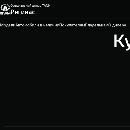
Официальный дилер TANK
Регинас
Магнитогорск, ул. Зеленый Лог, д. 55
+7 (3519) 49-04-48
Модели
Автомобили в наличии
Покупателям
Владельцам
О дилере
К