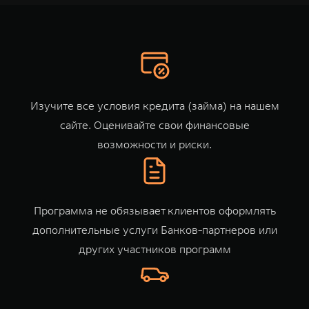
TANK Финансы
Сервис
Корпоративным клиентам
Специальные предложения
Моторные масла
TANK ФИНАНСЫ
TANK Кредит
ЦИФРОВЫЕ СЕРВИСЫ TANK
Изучите все условия кредита (займа) на
нашем
TANK Лизинг
Цифровые сервисы TANK
сайте
. Оценивайте свои финансовые
TANK 500
TANK 700
возможности и риски.
TANK Страхование
Подписки
Веди за собой
Сила признан
от 6 499 000 ₽
от 10 199 
Программа не обязывает клиентов оформлять
дополнительные услуги Банков-партнеров или
других участников программ