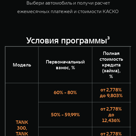
Выбери автомобиль и получи расчет
WEY 07
WEY 05
ежемесячных платежей и стоимости КАСКО
Расширяя границы комфорта
Эстетика ново
от 6 149 000 ₽
от 5 699 0
Условия программы³
Полная
стоимость
Первоначальный
Модель
кредита
взнос, %
(займа),
%
WEY 80
WEY 80 Л
от 2,778%
Масштаб возможностей
Масштаб возм
60% - 80%
до 9,803%
от 6 449 000 ₽
от 8 099 0
от 2,778%
50% - 59,99%
до
12,436%
TANK
300,
TANK
от 2,778%