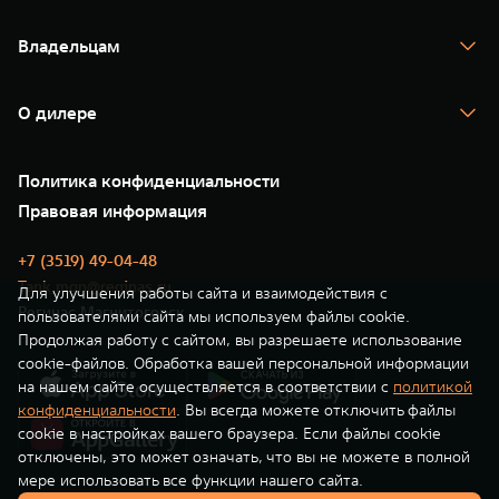
TANK 700
WEY 80
WEY 80 Лаундж
Спецпредложения
Тест-драйв
Масштаб возможностей
Масштаб возможностей
Владельцам
TANK Финансы
от 6 449 000 ₽
от 8 099 000 ₽
TANK Кредит
Гарантия
TANK Лизинг
Помощь на дороге
Корпоративным клиентам
О дилере
Новые цифровые сервисы TANK
Зарядные станции
Подписки
О нас
Специальные предложения
35 лет GWM
Сервис
Политика конфиденциальности
GWM ТЕХ ДЕНЬ
Нулевое ТО
Новости
Правовая информация
Моторные масла
+7 (3519) 49-04-48
Tank_mgn@reginas.ru
Для улучшения работы сайта и взаимодействия с
Регинас Магнитогорск
пользователями сайта мы используем файлы cookie.
Продолжая работу с сайтом, вы разрешаете использование
cookie-файлов. Обработка вашей персональной информации
на нашем сайте осуществляется в соответствии с
политикой
конфиденциальности
. Вы всегда можете отключить файлы
cookie в настройках вашего браузера. Если файлы cookie
отключены, это может означать, что вы не можете в полной
мере использовать все функции нашего сайта.