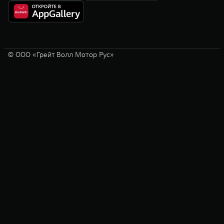
© ООО «Грейт Волл Мотор Рус»