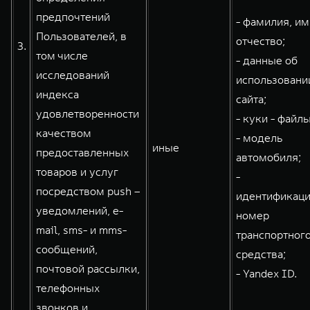
предпочтений
- фамилия, им
Пользователей, в
отчество;
3.
том числе
- данные об
исследований
использовани
индекса
сайта;
удовлетворенности
- куки - файлы
качеством
- модель
иные
предоставленных
автомобиля;
товаров и услуг
-
посредством push –
идентификац
уведомлений, e-
номер
mail, sms- и mms-
транспортног
сообщений,
средства;
почтовой рассылки,
- Yandex ID.
телефонных
звонков и