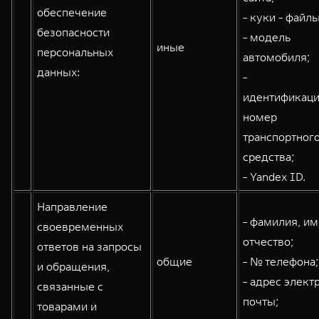
обеспечение
- куки - файлы
безопасности
- модель
иные
персональных
автомобиля;
данных:
-
идентификац
номер
транспортног
средства;
- Yandex ID.
Направление
- фамилия, им
своевременных
отчество;
ответов на запросы
общие
- № телефона;
и обращения,
- адрес элект
связанные с
почты;
товарами и