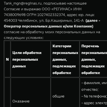
TANK Финансы
Сервис
Tank_mgn@reginas.ru, подписываю настоящее
Согласие и выражаю ООО «РЕГИНАС» ИНН
Корпоративным клиентам
Специальные предложения
7438009698 ОГРН 1027402332374, адрес юр. лица:
454003 Челябинск, ул. Бр.Кашириных, 141-А
(далее -
Моторные масла
TANK 500
TANK 700
TANK ФИНАНСЫ
Оператор персональных данных и/или Компания)
Веди за собой
Сила признания
согласие на обработку моих персональных данных на
TANK Кредит
ЦИФРОВЫЕ СЕРВИСЫ TANK
от 6 499 000 ₽
от 10 199 000 ₽
следующих условиях:
TANK Лизинг
Цифровые сервисы TANK
Категории
Перечень
Цели обработки
персональных
персональных
TANK Страхование
Подписки
N
персональных
данных,
данных,
данных
подлежащих
подлежащих
обработке
обработке
WEY 07
WEY 05
Расширяя границы комфорта
Эстетика нового времени
- фамилия, им
от 6 149 000 ₽
от 5 699 000 ₽
отчество;
общие
- № телефона;
Оказание
- адрес элект