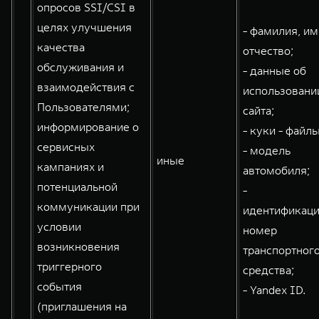
опросов SSI/CSI в
целях улучшения
- фамилия, им
качества
отчество;
обслуживания и
- данные об
взаимодействия с
использовани
Пользователями;
сайта;
информирование о
- куки - файлы
сервисных
- модель
иные
кампаниях и
автомобиля;
потенциальной
-
коммуникации при
идентификац
условии
номер
возникновения
транспортног
триггерного
средства;
события
- Yandex ID.
(приглашения на