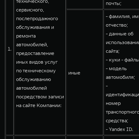
технического,
почты;
сервисного,
- фамилия, им
послепродажного
WEY 80
WEY 80 Лаундж
отчество;
обслуживания и
Масштаб возможностей
Масштаб возможностей
- данные об
ремонта
от 6 449 000 ₽
от 8 099 000 ₽
использовани
автомобилей,
1.
сайта;
предоставление
- куки - файлы
иных видов услуг
- модель
по техническому
иные
автомобиля;
обслуживанию
-
автомобилей
идентификац
посредством записи
номер
на сайте Компании:
транспортног
средства;
- Yandex ID.