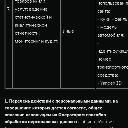
товаров и/или
использовани
7.
услуг; ведение
сайта;
статистической и
- куки - файлы
аналитической
- модель
иные
отчетности;
автомобиля;
мониторинг и аудит:
-
идентификац
номер
транспортног
средства;
- Yandex ID.
1. Перечень действий с персональными данными, на
совершение которых дается согласие, общее
описание используемых Оператором способов
обработки персональных данных:
любые действия