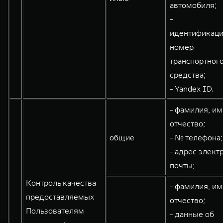
автомобиля;
-
идентификац
номер
транспортног
средства;
- Yandex ID.
- фамилия, им
отчество;
общие
- № телефона;
- адрес элект
почты;
Контроль качества
- фамилия, им
предоставляемых
отчество;
Пользователям
- данные об