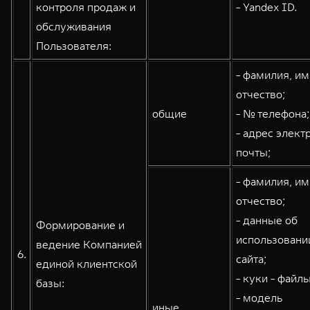
контроля продаж и
- Yandex ID.
обслуживания
Пользователя:
- фамилия, им
отчество;
общие
- № телефона;
- адрес элект
почты;
- фамилия, им
отчество;
- данные об
Формирование и
использовани
ведение Компанией
6.
сайта;
единой клиентской
- куки - файлы
базы:
- модель
иные