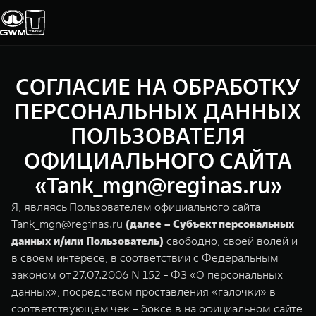
СОГЛАСИЕ НА ОБРАБОТКУ
Покупателям
Владельцам
О дилере
Модели
ПЕРСОНАЛЬНЫХ ДАННЫХ
ПОЛЬЗОВАТЕЛЯ
ВЫБОР АВТОМОБИЛЯ
ГАРАНТИЯ И ПОДДЕРЖКА
ИНФОРМАЦИЯ
ОФИЦИАЛЬНОГО САЙТА
Спецпредложения
Гарантия
О нас
«Tank_mgn@reginas.ru»
Конфигуратор
Помощь на дороге
35 лет GWM
Я, являясь Пользователем официального сайта
Tank_mgn@reginas.ru
(далее – Субъект персональных
Тест-драйв
GWM ТЕХ ДЕНЬ
TANK 300
TANK 400
СЕРВИС
данных и/или Пользователь)
свободно, своей волей и
Зарядные станции
Новости
Следуй за открытиями
За пределы возможного
в своем интересе, в соответствии с Федеральным
Калькулятор ТО
от 3 999 000 ₽
от 5 599 000 ₽
законом от 27.07.2006 N 152 - ФЗ «О персональных
данных», посредством проставления «галочки» в
Нулевое ТО
ПОКУПКА АВТОМОБИЛЯ
соответствующем чек – боксе в на официальном сайте