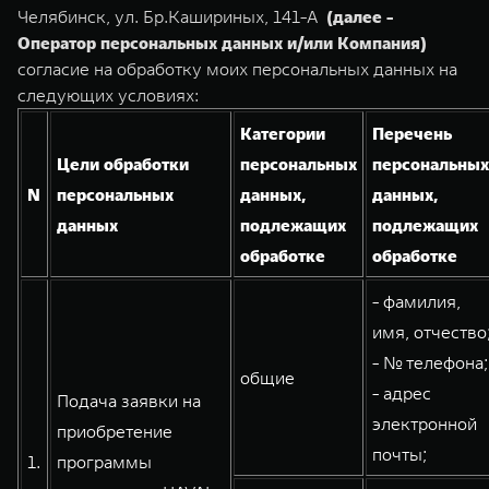
TANK Финансы
Сервис
Челябинск, ул. Бр.Кашириных, 141-А
(далее -
Оператор персональных данных и/или Компания)
Корпоративным клиентам
Специальные предложения
согласие на обработку моих персональных данных на
TANK 500
TANK 700
Моторные масла
следующих условиях:
Веди за собой
Сила признания
TANK ФИНАНСЫ
от 6 499 000 ₽
от 10 199 000 ₽
Категории
Перечень
TANK Кредит
ЦИФРОВЫЕ СЕРВИСЫ TANK
Цели обработки
персональных
персональных
N
персональных
данных,
данных,
TANK Лизинг
Цифровые сервисы TANK
данных
подлежащих
подлежащих
TANK Страхование
Подписки
обработке
обработке
WEY 07
WEY 05
- фамилия,
Расширяя границы комфорта
Эстетика нового времени
имя, отчество
от 6 149 000 ₽
от 5 699 000 ₽
- № телефона;
общие
- адрес
Подача заявки на
электронной
приобретение
почты;
1.
программы