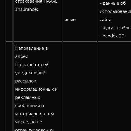
страхования HAVAL
- данные об
WEY 80
WEY 80 Лаундж
Insurance:
использовани
Масштаб возможностей
Масштаб возможностей
иные
сайта;
от 6 449 000 ₽
от 8 099 000 ₽
- куки - файлы
- Yandex ID.
Направление в
адрес
Пользователей
уведомлений,
рассылок,
информационных и
рекламных
сообщений и
материалов в том
числе, но не
ограничиваясь, о