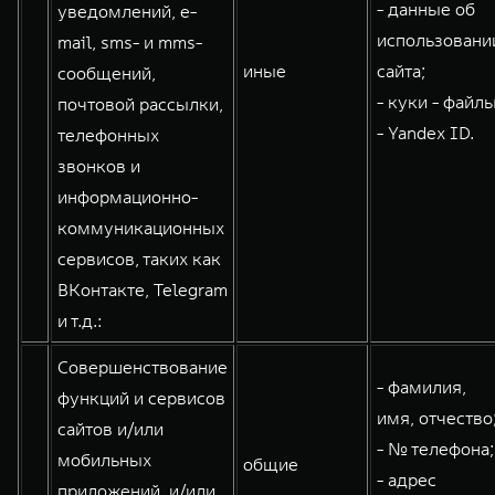
- данные об
уведомлений, e-
использовани
mail, sms- и mms-
иные
сайта;
сообщений,
- куки - файлы
почтовой рассылки,
- Yandex ID.
телефонных
звонков и
информационно-
коммуникационных
сервисов, таких как
ВКонтакте, Telegram
и т.д.:
Совершенствование
- фамилия,
функций и сервисов
имя, отчество
сайтов и/или
- № телефона;
мобильных
общие
- адрес
приложений, и/или