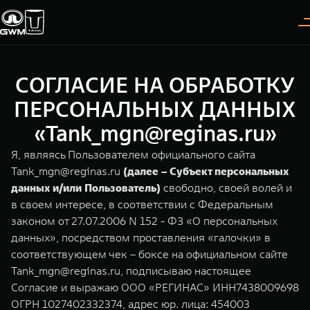
СОГЛАСИЕ НА ОБРАБОТКУ
Покупателям
Владельцам
О дилере
Модели
ПЕРСОНАЛЬНЫХ ДАННЫХ
«Tank_mgn@reginas.ru»
ВЫБОР АВТОМОБИЛЯ
ГАРАНТИЯ И ПОДДЕРЖКА
ИНФОРМАЦИЯ
Я, являясь Пользователем официального сайта
Спецпредложения
Гарантия
О нас
Tank_mgn@reginas.ru
(далее – Субъект персональных
данных и/или Пользователь)
свободно, своей волей и
Конфигуратор
Помощь на дороге
35 лет GWM
в своем интересе, в соответствии с Федеральным
законом от 27.07.2006 N 152 - ФЗ «О персональных
Тест-драйв
GWM ТЕХ ДЕНЬ
TANK 300
TANK 400
СЕРВИС
данных», посредством проставления «галочки» в
Следуй за открытиями
За пределы возможного
Зарядные станции
Новости
соответствующем чек – боксе на официальном сайте
от 3 999 000 ₽
от 5 599 000 ₽
Калькулятор ТО
Tank_mgn@reginas.ru, подписываю настоящее
Нулевое ТО
Согласие и выражаю ООО «РЕГИНАС» ИНН7438009698
ПОКУПКА АВТОМОБИЛЯ
ОГРН 1027402332374, адрес юр. лица: 454003