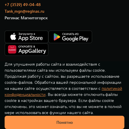
TANK Финансы
Сервис
+7 (3519) 49-04-48
Tank_mgn@reginas.ru
Корпоративным клиентам
Специальные предложения
Регинас Магнитогорск
TANK 500
TANK 700
Моторные масла
Веди за собой
Сила признания
TANK ФИНАНСЫ
от 6 499 000 ₽
от 10 199 000 ₽
TANK Кредит
ЦИФРОВЫЕ СЕРВИСЫ TANK
TANK Лизинг
Цифровые сервисы TANK
TANK Страхование
Подписки
Для улучшения работы сайта и взаимодействия с
пользователями сайта мы используем файлы cookie.
© ООО «Грейт Волл Мотор Рус»
WEY 07
WEY 05
Продолжая работу с сайтом, вы разрешаете использование
cookie-файлов. Обработка вашей персональной информации
Расширяя границы комфорта
Эстетика нового времени
на нашем сайте осуществляется в соответствии с
политикой
от 6 149 000 ₽
от 5 699 000 ₽
конфиденциальности
. Вы всегда можете отключить файлы
cookie в настройках вашего браузера. Если файлы cookie
отключены, это может означать, что вы не можете в полной
мере использовать все функции нашего сайта.
Понятно