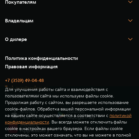
Покупателям
TANK 500
TANK 700
Спецпредложения
Тест-драйв
Владельцам
TANK Финансы
TANK Кредит
Гарантия
TANK Лизинг
Помощь на дороге
Корпоративным клиентам
О дилере
Новые цифровые сервисы TANK
Зарядные станции
Подписки
О нас
Специальные предложения
35 лет GWM
Сервис
Политика конфиденциальности
GWM ТЕХ ДЕНЬ
Нулевое ТО
Новости
Правовая информация
Моторные масла
+7 (3519) 49-04-48
Tank_mgn@reginas.ru
Для улучшения работы сайта и взаимодействия с
Регинас Магнитогорск
пользователями сайта мы используем файлы cookie.
Продолжая работу с сайтом, вы разрешаете использование
cookie-файлов. Обработка вашей персональной информации
на нашем сайте осуществляется в соответствии с
политикой
конфиденциальности
. Вы всегда можете отключить файлы
cookie в настройках вашего браузера. Если файлы cookie
отключены, это может означать, что вы не можете в полной