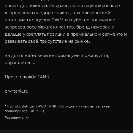
новых достижений. Опираясь на позиционирование
«городского внедорожника», технологический
потенциал концерна GWM и глубокое понимание
запросов российских клиентов, бренд намерен и
дальше укреплять позиции в премиальном сегменте и
развивать своё присутствие на рынке.
За дополнительной информацией, пожалуйста,
обращайтесь:
Пресс-служба TANK
pr@tank.ru
¹ Hybrid Intelligent 4WD TANK (Гибридный интеллектуальный
полноприводный Тэнк)
² Продажи за период Март 2023 г. – Ноябрь 2025 г.
Развернуть
³ Сити Премиум
⁴ Сити Эдвенчер
⁵ Парт-Тайм