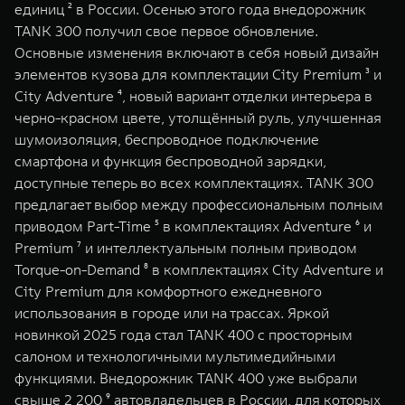
единиц ² в России. Осенью этого года внедорожник
TANK 300 получил свое первое обновление.
Основные изменения включают в себя новый дизайн
элементов кузова для комплектации City Premium ³ и
City Adventure ⁴, новый вариант отделки интерьера в
черно-красном цвете, утолщённый руль, улучшенная
шумоизоляция, беспроводное подключение
смартфона и функция беспроводной зарядки,
доступные теперь во всех комплектациях. TANK 300
предлагает выбор между профессиональным полным
приводом Part-Time ⁵ в комплектациях Adventure ⁶ и
Premium ⁷ и интеллектуальным полным приводом
Torque-on-Demand ⁸ в комплектациях City Adventure и
City Premium для комфортного ежедневного
использования в городе или на трассах. Яркой
новинкой 2025 года стал TANK 400 с просторным
салоном и технологичными мультимедийными
функциями. Внедорожник TANK 400 уже выбрали
свыше 2 200 ⁹ автовладельцев в России, для которых