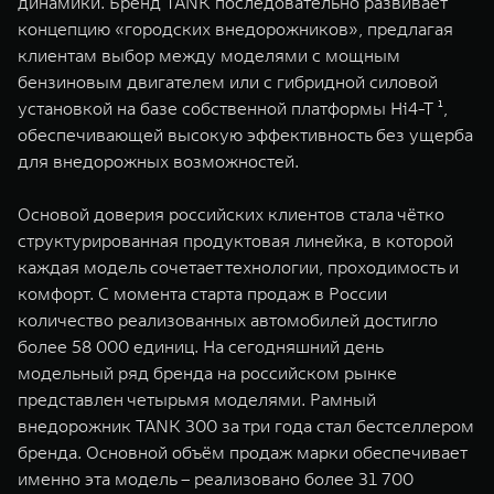
динамики. Бренд TANK последовательно развивает
WEY 80
WEY 80 Лаундж
концепцию «городских внедорожников», предлагая
Масштаб возможностей
Масштаб возможностей
клиентам выбор между моделями с мощным
от 6 449 000 ₽
от 8 099 000 ₽
бензиновым двигателем или с гибридной силовой
установкой на базе собственной платформы Hi4-T ¹,
обеспечивающей высокую эффективность без ущерба
для внедорожных возможностей.
Основой доверия российских клиентов стала чётко
структурированная продуктовая линейка, в которой
каждая модель сочетает технологии, проходимость и
комфорт. С момента старта продаж в России
количество реализованных автомобилей достигло
более 58 000 единиц. На сегодняшний день
модельный ряд бренда на российском рынке
представлен четырьмя моделями. Рамный
внедорожник TANK 300 за три года стал бестселлером
бренда. Основной объём продаж марки обеспечивает
именно эта модель – реализовано более 31 700