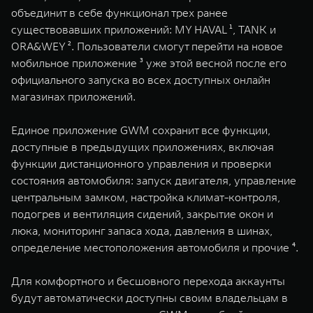
WEY 07
WEY 05
объединит в себе функционал трех ранее
существовавших приложений: MY HAVAL ¹, TANK и
Расширяя границы комфорта
Эстетика нов
от 6 149 000 ₽
от 5 699 0
ORA&WEY ². Пользователи смогут перейти на новое
мобильное приложение ³ уже этой весной после его
официального запуска во всех доступных онлайн
магазинах приложений.
Единое приложение GWM сохранит все функции,
доступные в предыдущих приложениях, включая
функции дистанционного управления и проверки
состояния автомобиля: запуск двигателя, управление
WEY 80
WEY 80 
центральным замком, настройка климат-контроля,
Масштаб возможностей
Масштаб воз
подогрев и вентиляция сидений, закрытие окон и
от 6 449 000 ₽
от 8 099 
люка, мониторинг запаса хода, давления в шинах,
определение местоположения автомобиля и прочие ⁴.
Для комфортного и бесшовного перехода аккаунты
будут автоматически доступны своим владельцам в