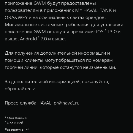
приложение GWM будут предоставлены
пользователям в приложениях MY HAVAL, TANK и
ORA&WEY и на официальных сайтах брендов.
Минимальные системные требования для установки
приложения GWM останутся прежними: iOS ⁶ 13.0 и
выше, Android ⁷ 7.0 и выше.​
Для получения дополнительной информации и
помощи клиенты могут обращаться по номерам
горячей линии, которые останутся неизменными.
За дополнительной информацией, пожалуйста,
обращайтесь:
Пресс-служба HAVAL:
pr@haval.ru
¹ Май Хавейл
² Ора и Вей
³ Приложения TANK и ORA&WEY перестанут работать после обновления,
Развернуть
в связи с чем пользователям, если они желают продолжить управлять