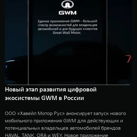
TANK Финансы
Сервис
Корпоративным клиентам
Специальные предложения
Моторные масла
TANK ФИНАНСЫ
TANK Кредит
ЦИФРОВЫЕ СЕРВИСЫ TANK
TANK Лизинг
Цифровые сервисы TANK
TANK 500
TANK 700
TANK Страхование
Подписки
Веди за собой
Сила признан
от 6 499 000 ₽
от 10 199 
Новый этап развития цифровой
экосистемы GWM в России
ООО «Хавейл Мотор Рус» анонсирует запуск нового
мобильного приложения GWM для действующих и
потенциальных владельцев автомобилей брендов
HAVAL, TANK, ORA и WEY. Новое приложение