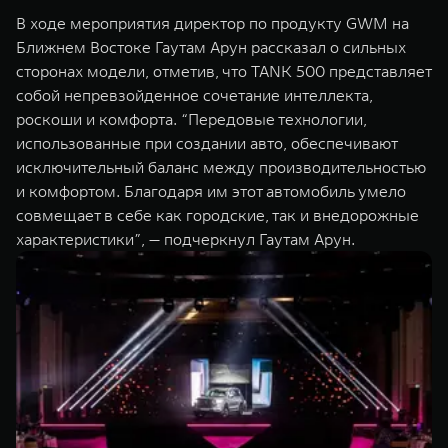
WEY 07
WEY 05
В ходе мероприятия директор по продукту GWM на
Расширяя границы комфорта
Эстетика нов
Ближнем Востоке Гаутам Арун рассказал о сильных
от 6 149 000 ₽
от 5 699 0
сторонах модели, отметив, что TANK 500 представляет
собой непревзойденное сочетание интеллекта,
роскоши и комфорта. “Передовые технологии,
использованные при создании авто, обеспечивают
исключительный баланс между производительностью
и комфортом. Благодаря им этот автомобиль умело
совмещает в себе как городские, так и внедорожные
характеристики”, — подчеркнул Гаутам Арун.
WEY 80
WEY 80 
Масштаб возможностей
Масштаб воз
от 6 449 000 ₽
от 8 099 