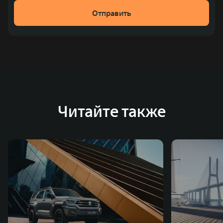
рублей). С 1998 года Great Wall Motor занимает первое
Отправить
место по объёмам продаж пикапов в Китае. На
сегодняшний день концерн GWM создал мировую
систему исследований и разработок, включая центры
в России, Китае, Японии, США, Германии, Индии,
Австрии и Южной Корее. Компания построила
глобальную систему «14+5», которая включает 10
внутренних производственных комплексов и 4
Читайте также
зарубежных – в России, Таиланде, Бразилии и Индии, а
также 5 предприятий по сборке автомобилей.