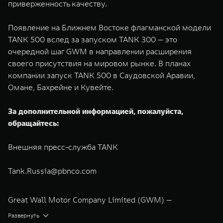
приверженность качеству.
Появление на Ближнем Востоке флагманской модели
TANK 500 вслед за запуском TANK 300 — это
очередной шаг GWM в направлении расширения
своего присутствия на мировом рынке. В планах
компании запуск TANK 500 в Саудовской Аравии,
Омане, Бахрейне и Кувейте.
За дополнительной информацией, пожалуйста,
обращайтесь:
Внешняя пресс-служба TANK
Tank.Russia@pbnco.com
Great Wall Motor Company Limited (GWM) —
глобальный производитель внедорожников,
Развернуть