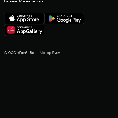
Регинас Магнитогорск
© ООО «Грейт Волл Мотор Рус»