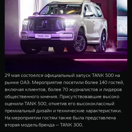
TANK Финансы
Сервис
Корпоративным клиентам
Специальные предложения
Моторные масла
TANK ФИНАНСЫ
TANK Кредит
ЦИФРОВЫЕ СЕРВИСЫ TANK
TANK Лизинг
Цифровые сервисы TANK
TANK 500
TANK 700
TANK Страхование
Подписки
Веди за собой
Сила признан
от 6 499 000 ₽
от 10 199 
29 мая состоялся официальный запуск TANK 500 на
рынке ОАЭ. Мероприятие посетили более 140 гостей,
включая клиентов, более 70 журналистов и лидеров
общественного мнения. Присутствовавшие высоко
оценили TANK 500, отметив его высококлассный
премиальный дизайн и технические характеристики.
На мероприятии гостям также была представлена
вторая модель бренда — TANK 300.