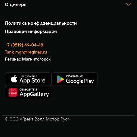
Помощь на дороге
Корпоративным клиентам
О дилере
Новые цифровые сервисы TANK
Зарядные станции
Подписки
О нас
Специальные предложения
35 лет GWM
Сервис
Политика конфиденциальности
GWM ТЕХ ДЕНЬ
Нулевое ТО
Новости
Правовая информация
Моторные масла
+7 (3519) 49-04-48
Tank_mgn@reginas.ru
Регинас Магнитогорск
© ООО «Грейт Волл Мотор Рус»