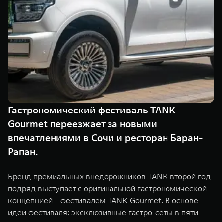
TANK Финансы
Сервис
Корпоративным клиентам
Специальные предложения
Моторные масла
TANK ФИНАНСЫ
TANK Кредит
ЦИФРОВЫЕ СЕРВИСЫ TANK
TANK Лизинг
Цифровые сервисы TANK
TANK 500
TANK 700
Гастрономический фестиваль TANK
TANK Страхование
Подписки
Веди за собой
Сила признан
Gourmet переезжает за новыми
от 6 499 000 ₽
от 10 199 
впечатлениями в Сочи и ресторан Баран-
Рапан.
Бренд премиальных внедорожников TANK второй год
подряд выступает с оригинальной гастрономической
концепцией – фестивалем TANK Gourmet. В основе
идеи фестиваля: эксклюзивные гастро-сеты в пяти