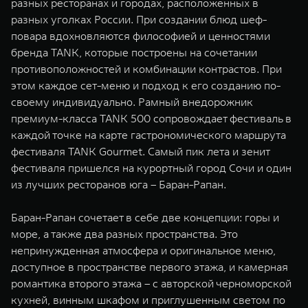
разных ресторанах и городах, расположенных в
WEY 07
WEY 05
разных уголках России. При создании блюд шеф-
Расширяя границы комфорта
Эстетика нов
повара вдохновляются философией и ценностями
от 6 149 000 ₽
от 5 699 0
бренда TANK, которые построены на сочетании
противоположностей и комбинации контрастов. При
этом каждое сет-меню и подход к его созданию по-
своему индивидуально. Рамный внедорожник
премиум-класса TANK 500 сопровождает фестиваль в
каждой точке на карте гастрономического маршрута
фестиваля TANK Gourmet. Самый пик лета и зенит
фестиваля пришелся на курортный город Сочи и один
из лучших ресторанов юга – Баран-Рапан.
WEY 80
WEY 80 
Масштаб возможностей
Масштаб воз
Баран-Рапан сочетает в себе две концепции: горы и
от 6 449 000 ₽
от 8 099 
море, а также два разных пространства. Это
непринужденная атмосфера и оригинальное меню,
доступное в пространстве первого этажа, и камерная
романтика второго этажа – с авторской черноморской
кухней, винным шкафом и приглушенным светом по