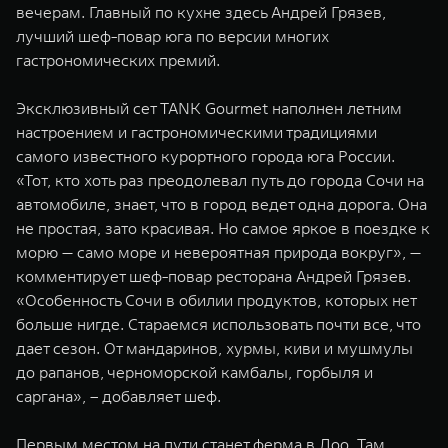
вечерам. Главный по кухне здесь Андрей Грязев,
лучший шеф-повар юга по версии многих
гастрономических премий.
Эксклюзивный сет TANK Gourmet наполнен летним
настроением и гастрономическими традициями
самого известного курортного города юга России.
«Тот, кто хоть раз преодолевал путь до города Сочи на
автомобиле, знает, что в город ведет одна дорога. Она
не простая, зато красивая. Но самое яркое в поездке к
морю — само море и невероятная природа вокруг», —
комментирует шеф-повар ресторана Андрей Грязев.
«Особенность Сочи в обилии продуктов, которых нет
больше нигде. Стараемся использовать почти все, что
дает сезон. От мандаринов, хурмы, киви и мушмулы
до рапанов, черноморской камбалы, горбыля и
саргана», – добавляет шеф.
Первым местом на пути станет ферма в Лоо. Там