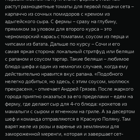
растут разноцветные томаты для первой подачи сета –
карпаччо из сочных помидоров с кремом из
адыгейского сыра. С фермы – сразу на глубину,
прямиком за уловом для второго курса – это
черноморский карась с томатами, соусом из перца и
чипсами из батата. Дальше по курсу – Сочи и его
самая яркая сторона: локальный стритфуд или беляши
с рапаном и соусом тартар. Такие беляши – любимое
блюдо шефа и один из немногих случаев, когда ему
действительно нравится вкус рапана. «Подобного
нелегко добиться, но здесь, с этим соусом, моллюск
прекрасен», - отмечает Андрей Грязев. После жаркого
города приятно оказаться за его пределами – едем на
ферму, где делают сыр для 4-го блюда: крокетов из
мамалыги с сыром и ягненком на гриле. А за десертом
шеф и команда отправляются в Красную Поляну. Там
варят желе из розы и варенье из земляники для
замороженной меренги, которая и завершает сет-