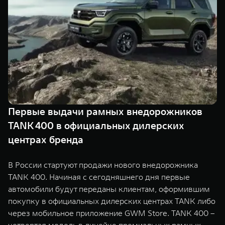
TANK Финансы
Сервис
Корпоративным клиентам
Специальные предложения
Моторные масла
TANK ФИНАНСЫ
TANK Кредит
ЦИФРОВЫЕ СЕРВИСЫ TANK
TANK Лизинг
Цифровые сервисы TANK
TANK 500
TANK 700
Первые выдачи рамных внедорожников
TANK Страхование
Подписки
Веди за собой
Сила признан
TANK 400 в официальных дилерских
от 6 499 000 ₽
от 10 199 
центрах бренда
В России стартуют продажи нового внедорожника
TANK 400. Начиная с сегодняшнего дня первые
автомобили будут переданы клиентам, оформившим
покупку в официальных дилерских центрах TANK либо
через мобильное приложение GWM Store. TANK 400 –