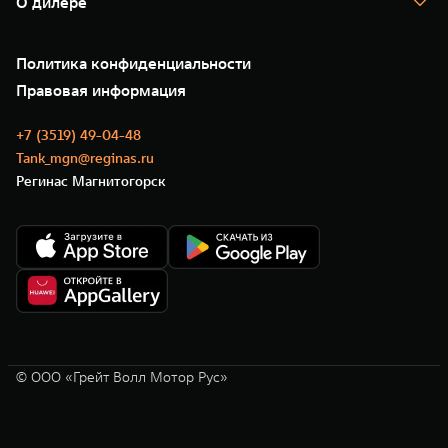
О дилере
Новые цифровые сервисы TANK
Зарядные станции
Подписки
О нас
Специальные предложения
35 лет GWM
Сервис
Политика конфиденциальности
GWM ТЕХ ДЕНЬ
Нулевое ТО
Новости
Правовая информация
Моторные масла
+7 (3519) 49-04-48
Tank_mgn@reginas.ru
Регинас Магнитогорск
© ООО «Грейт Волл Мотор Рус»