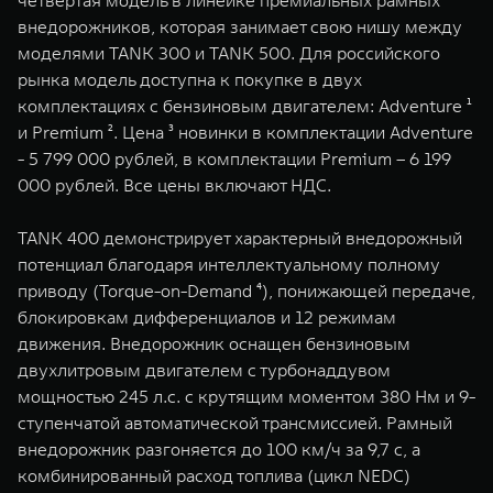
четвертая модель в линейке премиальных рамных
WEY 07
WEY 05
внедорожников, которая занимает свою нишу между
Расширяя границы комфорта
Эстетика нов
моделями TANK 300 и TANK 500. Для российского
от 6 149 000 ₽
от 5 699 0
рынка модель доступна к покупке в двух
комплектациях с бензиновым двигателем: Adventure ¹
и Premium ². Цена ³ новинки в комплектации Adventure
- 5 799 000 рублей, в комплектации Premium – 6 199
000 рублей. Все цены включают НДС.
TANK 400 демонстрирует характерный внедорожный
потенциал благодаря интеллектуальному полному
приводу (Torque-on-Demand ⁴), понижающей передаче,
WEY 80
WEY 80 
блокировкам дифференциалов и 12 режимам
Масштаб возможностей
Масштаб воз
движения. Внедорожник оснащен бензиновым
от 6 449 000 ₽
от 8 099 
двухлитровым двигателем с турбонаддувом
мощностью 245 л.с. с крутящим моментом 380 Нм и 9-
ступенчатой автоматической трансмиссией. Рамный
внедорожник разгоняется до 100 км/ч за 9,7 с, а
комбинированный расход топлива (цикл NEDC)