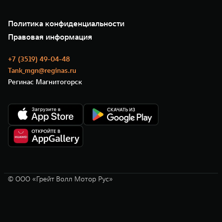
Подписки
О нас
Специальные предложения
35 лет GWM
Сервис
Политика конфиденциальности
GWM ТЕХ ДЕНЬ
Нулевое ТО
Новости
Правовая информация
Моторные масла
+7 (3519) 49-04-48
Tank_mgn@reginas.ru
Регинас Магнитогорск
© ООО «Грейт Волл Мотор Рус»