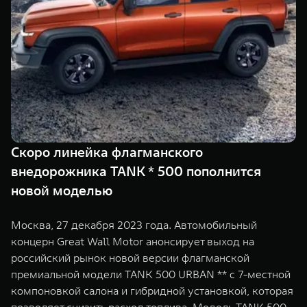
TANK Финансы
Сервис
Корпоративным клиентам
Специальные предложения
Моторные масла
TANK ФИНАНСЫ
TANK Кредит
ЦИФРОВЫЕ СЕРВИСЫ TANK
TANK Лизинг
Цифровые сервисы TANK
TANK 500
TANK 700
Скоро линейка флагманского
TANK Страхование
Подписки
Веди за собой
Сила признан
внедорожника TANK * 500 пополнится
от 6 499 000 ₽
от 10 199 
новой моделью
Москва, 27 декабря 2023 года. Автомобильный
концерн Great Wall Motor анонсирует выход на
российский рынок новой версии флагманской
премиальной модели TANK 500 URBAN ** с 7-местной
компоновкой салона и гибридной установкой, которая