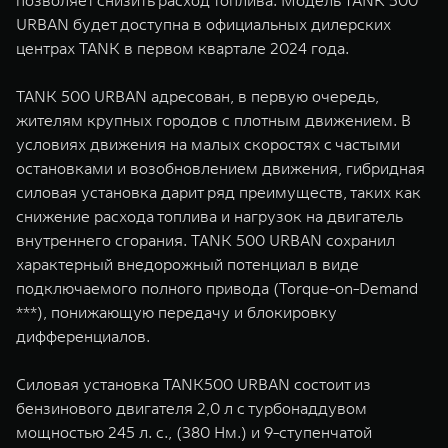
позволяет снизить расход топлива. Модель TANK 500
WEY 07
WEY 05
URBAN будет доступна в официальных дилерских
Расширяя границы комфорта
Эстетика нов
центрах TANK в первом квартале 2024 года.
от 6 149 000 ₽
от 5 699 0
TANK 500 URBAN адресован, в первую очередь,
жителям крупных городов с плотным движением. В
условиях движения на малых скоростях с частыми
остановками и возобновлением движения, гибридная
силовая установка дарит ряд преимуществ, таких как
снижение расхода топлива и нагрузок на двигатель
внутреннего сгорания. TANK 500 URBAN сохранил
характерный внедорожный потенциал в виде
WEY 80
WEY 80 
подключаемого полного привода (Torque-on-Demand
Масштаб возможностей
Масштаб воз
***), понижающую передачу и блокировку
от 6 449 000 ₽
от 8 099 
дифференциалов.
Силовая установка TANK500 URBAN состоит из
бензинового двигателя 2,0 л с турбонаддувом
мощностью 245 л. с., (380 Нм.) и 9-ступенчатой