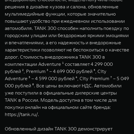
WEY 07
WEY 05
решения в дизайне кузова и салона, обновленные
Расширяя границы комфорта
Эстетика нов
мультимедийные функции, которые значительно
от 6 149 000 ₽
от 5 699 0
повышают удобство при ежедневном использовании
автомобиля. TANK 300 способен наполнить поездку по
городским улицам или бездорожью яркими эмоциями
и впечатлениями, а его надежность и внедорожные
характеристики позволяют не беспокоиться о качестве
дорог. Стоимость внедорожника TANK 300 в
комплектации Adventure ¹ составляет 4 299 000
рублей ², Premium ³ – 4 699 000 рублей ⁴, City
Adventure ⁵ – 4 599 000 рублей ⁶, City Premium ⁷ – 5 049
WEY 80
WEY 80 
000 рублей ⁸. Все цены включают НДС. Автомобили
Масштаб возможностей
Масштаб воз
уже поступили в официальные дилерские центры
от 6 449 000 ₽
от 8 099 
TANK в России. Модель доступна в том числе для
покупки онлайн на официальном сайте бренда:
https://tank.ru/
.
Обновленный дизайн TANK 300 демонстрирует