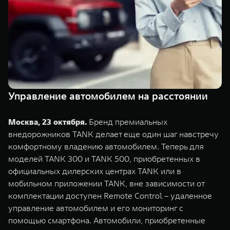
TANK Финансы
Сервис
Корпоративным клиентам
Специальные предложения
Моторные масла
TANK ФИНАНСЫ
TANK Кредит
ЦИФРОВЫЕ СЕРВИСЫ TANK
TANK Лизинг
Цифровые сервисы TANK
Управление автомобилем на расстоянии
TANK 500
TANK 700
TANK Страхование
Подписки
Веди за собой
Сила признан
Москва, 23 октября.
Бренд премиальных
от 6 499 000 ₽
от 10 199 
внедорожников TANK делает еще один шаг навстречу
комфортному владению автомобилем. Теперь для
моделей TANK 300 и TANK 500, приобретенных в
официальных дилерских центрах TANK или в
мобильном приложении TANK, вне зависимости от
комплектации доступен Remote Control – удаленное
управление автомобилем и его мониторинг с
помощью смартфона. Автомобили, приобретенные