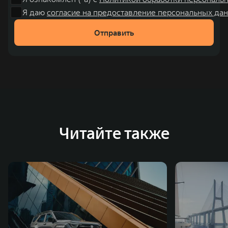
чем на 30% и составила 136,3 млрд юаней (1,6 трлн
Я даю
согласие на предоставление персональных дан
рублей). С 1998 года Great Wall Motor занимает первое
Отправить
место по объёмам продаж пикапов в Китае. На
сегодняшний день концерн GWM создал мировую
систему исследований и разработок, включая центры
в России, Китае, Японии, США, Германии, Индии,
Австрии и Южной Корее. Компания построила
глобальную систему «14+5», которая включает 10
внутренних производственных комплексов и 4
Читайте также
зарубежных – в России, Таиланде, Бразилии и Индии, а
также 5 предприятий по сборке автомобилей.