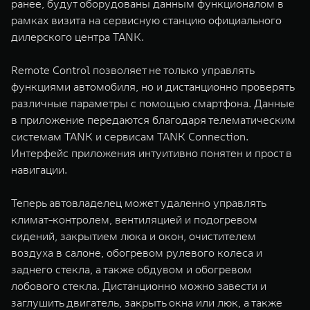
ранее, будут оборудованы данным функционалом в
WEY 07
WEY 05
рамках визита на сервисную станцию официального
Расширяя границы комфорта
Эстетика нов
дилерского центра TANK.
от 6 149 000 ₽
от 5 699 0
Remote Control позволяет не только управлять
функциями автомобиля, но и дистанционно проверять
различные параметры с помощью смартфона. Данные
в приложение передаются благодаря телематическим
системам TANK и сервисам TANK Connection.
Интерфейс приложения интуитивно понятен и прост в
навигации.
WEY 80
WEY 80 
Теперь автовладелец может удаленно управлять
Масштаб возможностей
Масштаб воз
климат-контролем, вентиляцией и подогревом
от 6 449 000 ₽
от 8 099 
сидений, закрытием люка и окон, очистителем
воздуха в салоне, обогревом рулевого колеса и
заднего стекла, а также обдувом и обогревом
лобового стекла. Дистанционно можно завести и
заглушить двигатель, закрыть окна или люк, а также