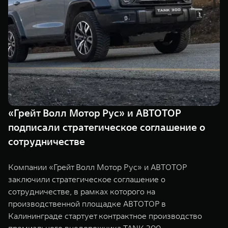
TANK Финансы
Сервис
Корпоративным клиентам
Специальные предложения
Моторные масла
TANK ФИНАНСЫ
TANK Кредит
ЦИФРОВЫЕ СЕРВИСЫ TANK
TANK Лизинг
Цифровые сервисы TANK
TANK 500
TANK 700
«Грейт Волл Мотор Рус» и АВТОТОР
TANK Страхование
Подписки
Веди за собой
Сила признан
подписали стратегическое соглашение о
от 6 499 000 ₽
от 10 199 
сотрудничестве
Компании «Грейт Волл Мотор Рус» и АВТОТОР
заключили стратегическое соглашение о
сотрудничестве, в рамках которого на
производственной площадке АВТОТОР в
Калининграде стартует контрактное производство