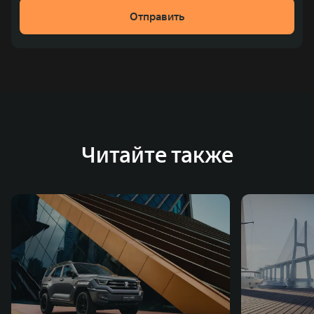
рублей). С 1998 года Great Wall Motor занимает первое
Отправить
место по объёмам продаж пикапов в Китае. На
сегодняшний день концерн GWM создал мировую
систему исследований и разработок, включая центры
в России, Китае, Японии, США, Германии, Индии,
Австрии и Южной Корее. Компания построила
глобальную систему «14+5», которая включает 10
внутренних производственных комплексов и 4
Читайте также
зарубежных – в России, Таиланде, Бразилии и Индии, а
также 5 предприятий по сборке автомобилей.