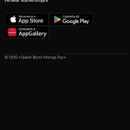
Регинас Магнитогорск
© ООО «Грейт Волл Мотор Рус»