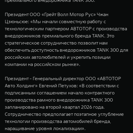
премиального внедорожника TANK 300.
WEY 07
WEY 05
Расширяя границы комфорта
Эстетика нов
Президент ООО «Грейт Волл Мотор Рус» Чжан
от 6 149 000 ₽
от 5 699 0
Цзюньсюе: «Мы начали совместную работу с
технологическим партнером АВТОТОР c производства
внедорожников премиального бренда TANK. Это
стратегическое сотрудничество позволит нам
обеспечить доступность внедорожников TANK 300 для
российских автолюбителей и укрепить позиции
компании на российском рынке».
Президент - Генеральный директор ООО «АВТОТОР
WEY 80
WEY 80 
Авто Холдинг» Евгений Петухов: «В соответствии с
Масштаб возможностей
Масштаб воз
подписанным соглашением начало контрактного
от 6 449 000 ₽
от 8 099 
производства рамного внедорожника TANK 300
запланировано на второй квартал 2026 года.
Сотрудничество предполагает поэтапное углубление
технологии производства автомобилей бренда,
наращивание уровня локализации».