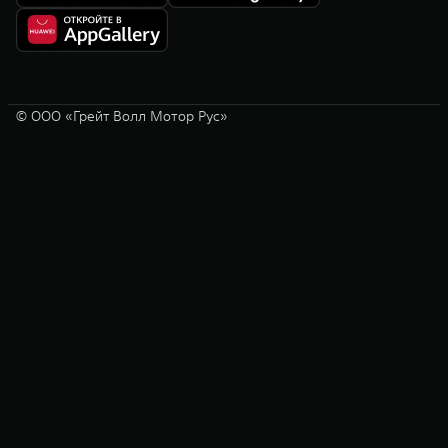
© ООО «Грейт Волл Мотор Рус»