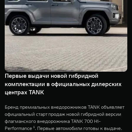
TANK Финансы
Сервис
Корпоративным клиентам
Специальные предложения
Моторные масла
TANK ФИНАНСЫ
TANK Кредит
ЦИФРОВЫЕ СЕРВИСЫ TANK
TANK Лизинг
Цифровые сервисы TANK
TANK 500
TANK 700
TANK Страхование
Подписки
Веди за собой
Сила признан
от 6 499 000 ₽
от 10 199 
Первые выдачи новой гибридной
комплектации в официальных дилерских
центрах TANK
Бренд премиальных внедорожников TANK объявляет
официальный старт продаж новой гибридной версии
флагманского внедорожника TANK 700 Hi-
Performance ¹. Первые автомобили готовы к выдаче.