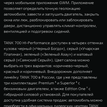
через мобильное приложение GWM. Приложение
позволяет определить точную геолокацию
автомобиля, завести и заглушить двигатель, закрыть
окна или люк, разблокировать или заблокировать
двери, дистанционно управлять климат-контролем,
вентиляцией и подогревом сидений.
TANK 700 Hi-Performance доступен в четырех оттенках
кузова: черный («Черный Богдо»), серый («Учарская
Платина»), зеленый («Зеленый Азау») и матовый
серый («Саянский Серый»). Цвет салона можно
выбрать из трех вариантов: коричнево-черный,
красный и коричневый. Внедорожник дополняет
линейку TANK 700 в России, где уже представлены
три комплектации: Premium ⁵ и Superior ⁶ с
бензиновым двигателем, а также Edition One ⁷ с
гибридной силовой установкой. Для покупателей
доступна удобная система продаж: автомобиль можно
приобрести в официальных дилерских центрах TANK