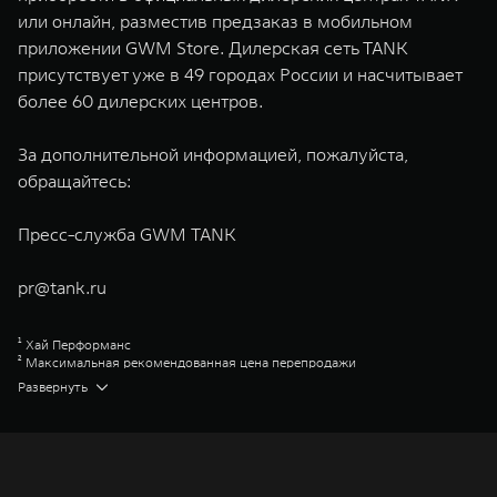
или онлайн, разместив предзаказ в мобильном
приложении GWM Store. Дилерская сеть TANK
присутствует уже в 49 городах России и насчитывает
более 60 дилерских центров.
За дополнительной информацией, пожалуйста,
обращайтесь:
Пресс-служба GWM TANK
pr@tank.ru
¹ Хай Перформанс
² Максимальная рекомендованная цена перепродажи
³ Торк-он-Диманд
Развернуть
⁴ ГВМ Коннекшн
⁵ Премиум
⁶ Супериор
⁷ Эдишен Уан
Great Wall Motor Company Limited (GWM) — глобальный производитель
внедорожников, кроссоверов и пикапов, специализирующийся на