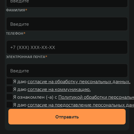
«14+5», которая включает 10 внутренних производственных
комплексов и 4 зарубежных – в России, Таиланде, Бразилии и Индии, а
ФАМИЛИЯ
также 5 предприятий по сборке автомобилей.
ТЕЛЕФОН
ЭЛЕКТРОННАЯ ПОЧТА
Я даю
согласие на обработку персональных данных.
Я даю
согласие на коммуникацию.
Я ознакомлен (-а) с
Политикой обработки персональ
Я даю
согласие на предоставление персональных дан
Отправить