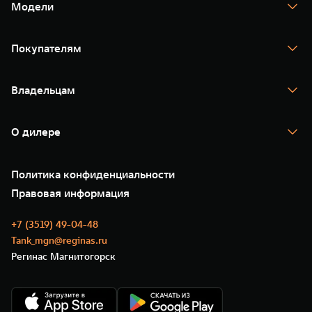
Модели
TANK 300
TANK 400
Покупателям
TANK 500
TANK 700
Спецпредложения
Тест-драйв
Владельцам
TANK Финансы
TANK Кредит
Гарантия
TANK Лизинг
Помощь на дороге
Корпоративным клиентам
О дилере
Новые цифровые сервисы TANK
Зарядные станции
Подписки
О нас
Специальные предложения
35 лет GWM
Сервис
Политика конфиденциальности
GWM ТЕХ ДЕНЬ
Нулевое ТО
Новости
Правовая информация
Моторные масла
+7 (3519) 49-04-48
Tank_mgn@reginas.ru
Регинас Магнитогорск