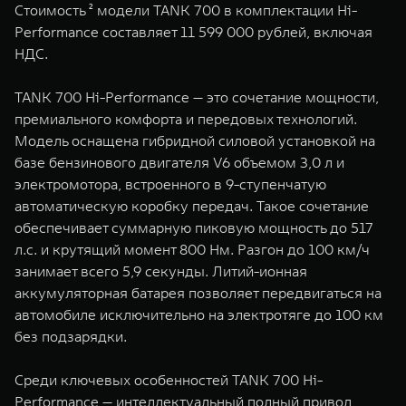
Стоимость ² модели TANK 700 в комплектации Hi-
WEY 07
WEY 05
Performance составляет 11 599 000 рублей, включая
Расширяя границы комфорта
Эстетика нов
НДС.
от 6 149 000 ₽
от 5 699 0
TANK 700 Hi-Performance — это сочетание мощности,
премиального комфорта и передовых технологий.
Модель оснащена гибридной силовой установкой на
базе бензинового двигателя V6 объемом 3,0 л и
электромотора, встроенного в 9-ступенчатую
автоматическую коробку передач. Такое сочетание
обеспечивает суммарную пиковую мощность до 517
л.с. и крутящий момент 800 Нм. Разгон до 100 км/ч
WEY 80
WEY 80 
занимает всего 5,9 секунды. Литий-ионная
Масштаб возможностей
Масштаб воз
аккумуляторная батарея позволяет передвигаться на
от 6 449 000 ₽
от 8 099 
автомобиле исключительно на электротяге до 100 км
без подзарядки.
Среди ключевых особенностей TANK 700 Hi-
Performance — интеллектуальный полный привод