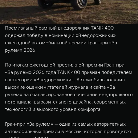
TANK Финансы
Сервис
Корпоративным клиентам
Специальные предложения
Моторные масла
Премиальный рамный внедорожник TANK 400
TANK ФИНАНСЫ
одержал победу в номинации «Внедорожники»
ежегодной автомобильной премии Гран-при «За
TANK Кредит
ЦИФРОВЫЕ СЕРВИСЫ TANK
рулем» 2026
TANK Лизинг
Цифровые сервисы TANK
TANK 500
TANK 700
По итогам ежегодной престижной премии Гран-при
TANK Страхование
Подписки
Веди за собой
Сила признан
«За рулем» 2026 года TANK 400 признан победителем
от 6 499 000 ₽
от 10 199 
в категории «Внедорожники». Автомобиль получил
высокие оценки читателей журнала и сайта «За
рулем» за сбалансированное сочетание внедорожного
потенциала, выразительного дизайна, современных
технологий и высокого уровня комфорта.
Гран-при «За рулем» — одна из самых авторитетных
автомобильных премий в России, которая проводится