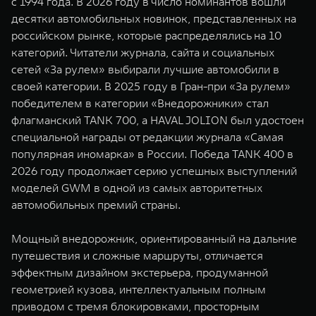
с 1994 года. В 2026 году в число номинантов вошли
WEY 07
WEY 05
десятки автомобильных новинок, представленных на
Расширяя границы комфорта
Эстетика нов
российском рынке, которые распределялись на 10
от 6 149 000 ₽
от 5 699 0
категорий. Читатели журнала, сайта и социальных
сетей «За рулем» выбирали лучшие автомобили в
своей категории. В 2025 году в Гран-при «За рулем»
победителем в категории «Внедорожники» стал
флагманский TANK 700, а HAVAL JOLION был удостоен
специальной награды от редакции журнала «Самая
популярная иномарка» в России. Победа TANK 400 в
2026 году продолжает серию успешных выступлений
моделей GWM в одной из самых авторитетных
WEY 80
WEY 80 
автомобильных премий страны.
Масштаб возможностей
Масштаб воз
от 6 449 000 ₽
от 8 099 
Мощный внедорожник, ориентированный на дальние
путешествия и сложные маршруты, отличается
эффектным дизайном экстерьера, продуманной
геометрией кузова, интеллектуальным полным
приводом с тремя блокировками, просторным