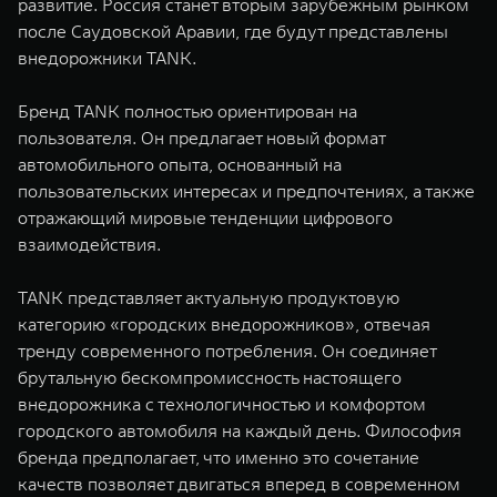
развитие. Россия станет вторым зарубежным рынком
WEY 07
WEY 05
после Саудовской Аравии, где будут представлены
Расширяя границы комфорта
Эстетика нов
внедорожники TANK.
от 6 149 000 ₽
от 5 699 0
Бренд TANK полностью ориентирован на
пользователя. Он предлагает новый формат
автомобильного опыта, основанный на
пользовательских интересах и предпочтениях, а также
отражающий мировые тенденции цифрового
взаимодействия.
TANK представляет актуальную продуктовую
WEY 80
WEY 80 
категорию «городских внедорожников», отвечая
Масштаб возможностей
Масштаб воз
тренду современного потребления. Он соединяет
от 6 449 000 ₽
от 8 099 
брутальную бескомпромиссность настоящего
внедорожника с технологичностью и комфортом
городского автомобиля на каждый день. Философия
бренда предполагает, что именно это сочетание
качеств позволяет двигаться вперед в современном