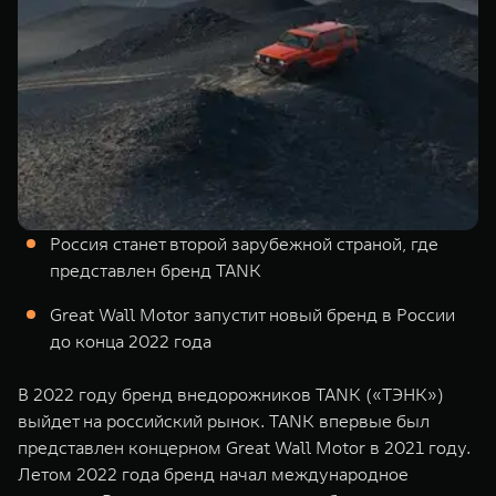
TANK Финансы
Сервис
Корпоративным клиентам
Специальные предложения
Моторные масла
TANK ФИНАНСЫ
TANK Кредит
ЦИФРОВЫЕ СЕРВИСЫ TANK
TANK Лизинг
Цифровые сервисы TANK
TANK 500
TANK 700
Россия станет второй зарубежной страной, где
TANK Страхование
Подписки
Веди за собой
Сила признан
представлен бренд TANK
от 6 499 000 ₽
от 10 199 
Great Wall Motor запустит новый бренд в России
до конца 2022 года
В 2022 году бренд внедорожников TANK («ТЭНК»)
выйдет на российский рынок. TANK впервые был
представлен концерном Great Wall Motor в 2021 году.
Летом 2022 года бренд начал международное