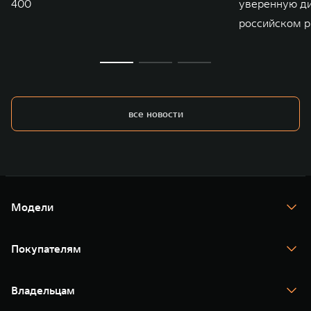
400
уверенную д
российском р
все новости
Модели
TANK 300
TANK 400
Покупателям
TANK 500
TANK 700
Спецпредложения
Тест-драйв
Владельцам
TANK Финансы
TANK Кредит