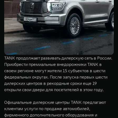
TANK Финансы
Сервис
Корпоративным клиентам
Специальные предложения
Моторные масла
TANK ФИНАНСЫ
TANK Кредит
ЦИФРОВЫЕ СЕРВИСЫ TANK
TANK Лизинг
Цифровые сервисы TANK
TANK 500
TANK 700
TANK продолжает развивать дилерскую сеть в России.
TANK Страхование
Подписки
Веди за собой
Сила признан
Приобрести премиальные внедорожники TANK в
от 6 499 000 ₽
от 10 199 
своем регионе могут жители 15 субъектов в шести
федеральных округах. После запуска первых шести
дилерских центров в рекордные сроки еще 19
открыли свои двери для посетителей в этом году.
Официальные дилерские центры TANK предлагают
клиентам услуги по продаже автомобилей,
фирменного дополнительного оборудования и