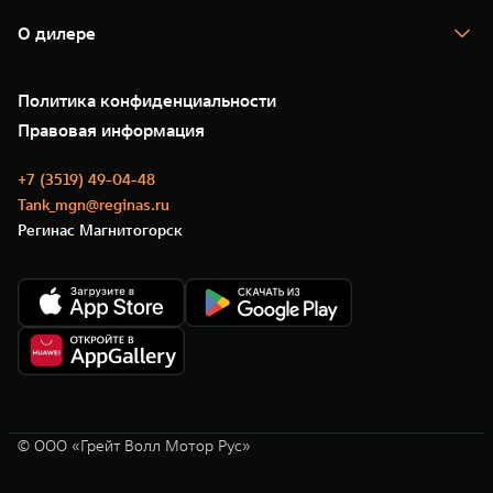
Гарантия
TANK Лизинг
Помощь на дороге
Корпоративным клиентам
О дилере
Новые цифровые сервисы TANK
Зарядные станции
Подписки
О нас
Специальные предложения
35 лет GWM
Сервис
Политика конфиденциальности
GWM ТЕХ ДЕНЬ
Нулевое ТО
Новости
Правовая информация
Моторные масла
+7 (3519) 49-04-48
Tank_mgn@reginas.ru
Регинас Магнитогорск
© ООО «Грейт Волл Мотор Рус»