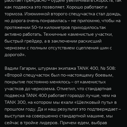
работает прекрасно – будем увеличивать скорость, так
как подвеска это позволяет. Хорошо работают и
тормоза. Изюминкой второго спецучастка стал дождь,
но дорога очень понравилась – не припомню, чтобы на
протяжении 50-ти километров приходилось так
активно работать. Техничные каменистые участки,
быстрый грейдер, а в заключении раскисший
чернозем с полным отсутствием сцепления шин с
дорогой».
Вадим Гагарин, штурман экипажа TANK 400, № 508:
«Второй спецучасток был по-настоящему боевым,
покрытие постоянно менялось – от каменистых
участков до чернозема. Отметил, что стандартная
подвеска TANK 400 работает гораздо лучше, чем на
TANK 300, на котором мы ехали «Шелковый путь» в
прошлом году. Да и наш результат это подтверждает –
выступая на совершенно стандартной машине, мы
сейчас в тройке лидеров. Причем eдем, выбрав