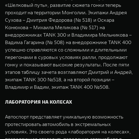
WEY 07
WEY 05
«Шелковый путь», развитие сюжета гонки теперь
проходит на территории Монголии. Экипажи Андрея
Расширяя границы комфорта
Эстетика нов
от 6 149 000 ₽
от 5 699 0
Сухова – Дмитрия Федорова (№ 518) и Оскара
Конюхова – Михаила Меликова (№ 517) на
внедорожниках TANK 300 и Владимира Мельникова –
Вадима Гагарина (№ 508) на внедорожнике TANK 400
успешно справляются со сложными и длительными
перегонами в суровых условиях ралли, продолжают
гонку и показывают высокие результаты. После пяти
этапов таблицу зачета возглавляют Дмитрий и Андрей,
экипаж TANK 300 №518, а на второй позиции –
WEY 80
WEY 80 
Владимир и Вадим, экипаж TANK 400 №508.
Масштаб возможностей
Масштаб воз
от 6 449 000 ₽
от 8 099 
ЛАБОРАТОРИЯ НА КОЛЕСАХ
Автоспорт представляет уникальную возможность
протестировать автомобиль в экстремальных
условиях. Это своего рода «лаборатория на колесах»,