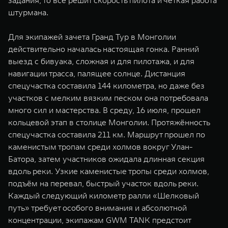
задания, то все решит скорость пилота и четкая работа
штурмана.
Для экипажей зачета Гранд Тур в Монголии
действительно началась настоящая гонка. Ранний
выезд с бивуака, сложная и для пилотажа, и для
навигации трасса, палящее солнце. Дистанция
спецучастка составила 144 километра, но даже без
участков с мелким вязким песком она потребовала
много сил и мастерства. В среду, 16 июля, прошел
кольцевой этап в столице Монголии. Протяжённость
спецучастка составила 211 км. Маршрут прошел по
каменистым тропам среди холмов вокруг Улан-
Батора, затем участников ожидала длинная секция
вдоль реки. Узкие каменистые тропы среди холмов,
подъём на перевал, быстрый участок вдоль реки.
Каждый следующий километр ралли «Шелковый
путь» требует особого внимания и абсолютной
концентрации, экипажам GWM TANK предстоит