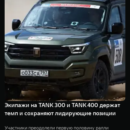
TANK Финансы
Сервис
Корпоративным клиентам
Специальные предложения
Моторные масла
TANK ФИНАНСЫ
TANK Кредит
ЦИФРОВЫЕ СЕРВИСЫ TANK
TANK Лизинг
Цифровые сервисы TANK
TANK 500
TANK 700
TANK Страхование
Подписки
Веди за собой
Сила признан
от 6 499 000 ₽
от 10 199 
Экипажи на TANK 300 и TANK 400 держат
темп и сохраняют лидирующие позиции
Участники преодолели первую половину ралли