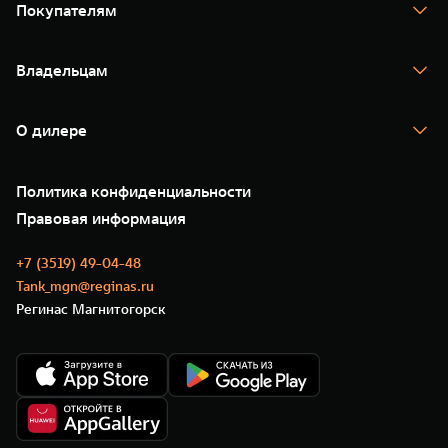
TANK 400
Покупателям
TANK 500
TANK 700
Спецпредложения
Тест-драйв
Владельцам
TANK Финансы
TANK Кредит
Гарантия
TANK Лизинг
Помощь на дороге
Корпоративным клиентам
О дилере
Новые цифровые сервисы TANK
Зарядные станции
Подписки
О нас
Специальные предложения
35 лет GWM
Сервис
Политика конфиденциальности
GWM ТЕХ ДЕНЬ
Нулевое ТО
Новости
Правовая информация
Моторные масла
+7 (3519) 49-04-48
Tank_mgn@reginas.ru
Регинас Магнитогорск