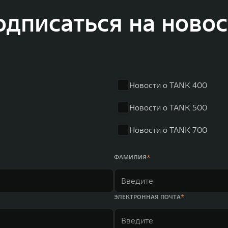
 более экологичные, умные и безопасные продукты для пользователей по все
одписаться на новос
и собственных интеллектуальных платформ. Шесть автомобильных брендов G
лектромобилей ORA, премиальных кроссоверов WEY, а также новый технолог
динга GWM входят 80 дочерних компаний, а штат включает более 60 000 чело
личилась больше чем на 30% и составила 136,3 млрд юаней (1,6 трлн рублей).
ему исследований и разработок, включая центры в России, Китае, Японии, 
венных комплексов и 4 зарубежных – в России, Таиланде, Бразилии и Индии, 
Новости о TANK 400
Новости о TANK 500
Новости о TANK 700
ФАМИЛИЯ
ЭЛЕКТРОННАЯ ПОЧТА