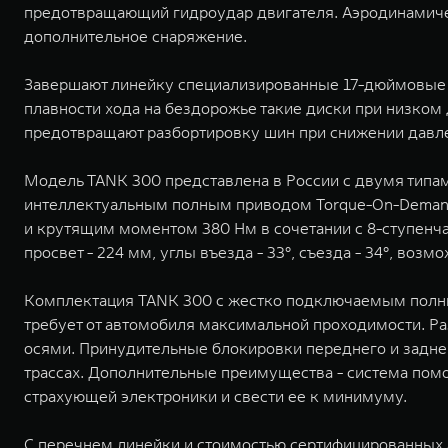
предотвращающий гидроудар двигателя. Аэродинамиче
дополнительное снаряжение.
Завершают линейку специализированные 17-дюймовые ко
плавности хода на бездорожье такие диски при низком 
предотвращают разбортировку шин при снижении давле
Модель TANK 300 представлена в России c двумя типами
интеллектуальным полным приводом Torque-On-Demand ⁴
и крутящим моментом 380 Нм в сочетании с 8-ступенч
просвет - 224 мм, углы въезда - 33°, съезда - 34°, в
Комплектация TANK 300 с жестко подключаемым полным
требует от автомобиля максимальной проходимости. Ра
осями. Принудительные блокировки переднего и задн
трассах. Дополнительные преимущества - система помо
страхующей электроники и свести ее к минимуму.
С перечнем линейки и стоимостью сертифицированных