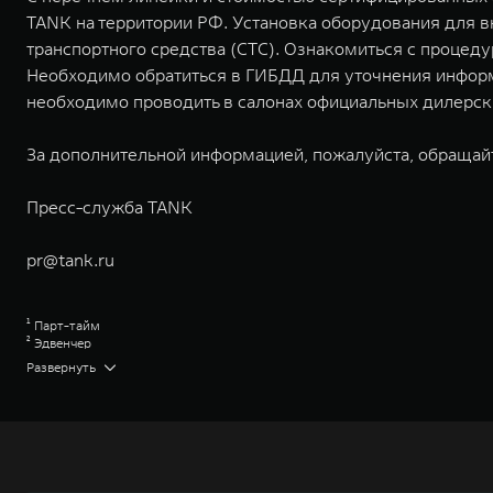
TANK на территории РФ. Установка оборудования для 
транспортного средства (СТС). Ознакомиться с процед
Необходимо обратиться в ГИБДД для уточнения информ
необходимо проводить в салонах официальных дилерск
За дополнительной информацией, пожалуйста, обращай
Пресс-служба TANK
pr@tank.ru
¹ Парт-тайм
² Эдвенчер
³ Премиум
Развернуть
⁴ Торк-он-диманд
⁵ Сити Эдвенчер
⁶ Сити Премиум
⁷ Танковый разворот
Great Wall Motor Company Limited (GWM) — глобальный производитель в
зарегистрирована на Гонконгской и Шанхайской фондовых биржах в 2003 
обслуживание автомобилей и запчастей. Значительная доля инвестиций 