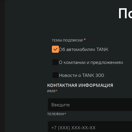
обеспечивает технологическое преимущество GWM и позволяет создавать
П
ландшафта автомобильной отрасли, в том числе посредством разработк
выносливых пикапов GWM Pickup, инновационных внедорожников TANK, э
и современных автомобилей в более чем 60 регионах мира. В состав хол
млн автомобилей в год. По итогам 2021 года общая выручка компании уве
пикапов в Китае. На сегодняшний день концерн GWM создал мировую сист
глобальную систему «14+5», которая включает 10 внутренних производст
*
ТЕМЫ ПОДПИСКИ
Об автомобилях TANK
О компании и предложениях
Новости о TANK 300
КОНТАКТНАЯ ИНФОРМАЦИЯ
ИМЯ
ТЕЛЕФОН