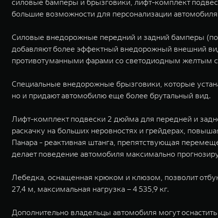
силовые бамперы и брызговики, лифт-комплект подвес
большие возможности для персонализации автомобиля
Силовые внедорожные передний и задний бамперы (по
добавляют более эффектный внедорожный внешний ви
противотуманными фарами со светодиодным желтым с
Специальные внедорожные брызговики, которые устана
но и придают автомобилю еще более брутальный вид.
Лифт-комплект подвески 2 дюйма для передней и задн
раскачку на больших неровностях и грейдерах, повыш
Панара - реактивная штанга, препятствующая перемещ
делает поведение автомобиля максимально прогнози
Лебедка, оснащенная крюком и клюзом, позволит отбук
27,4 м, максимальная нагрузка – 4 535,9 кг.
Дополнительно владельцы автомобиля могут оснастить