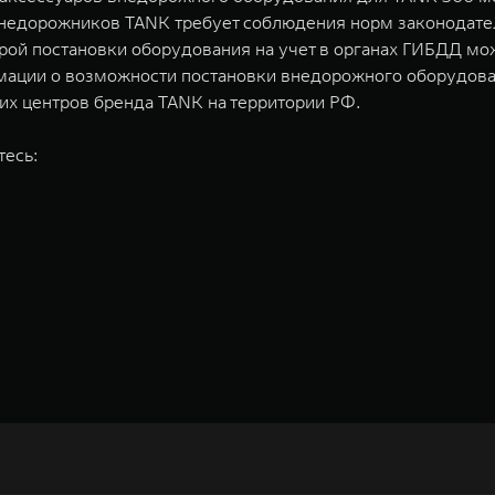
внедорожников TANK требует соблюдения норм законодател
урой постановки оборудования на учет в органах ГИБДД м
ации о возможности постановки внедорожного оборудова
их центров бренда TANK на территории РФ.
тесь:
недорожников, кроссоверов и пикапов, специализирующийся на интеллектуал
и 2011 годах соответственно. Сфера деятельности концерна GWM включает пр
GWM сосредоточена на конструкторских разработках автомобилей и силовых а