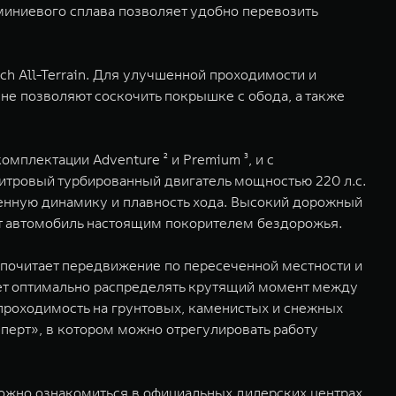
иниевого сплава позволяет удобно перевозить
h All-Terrain. Для улучшенной проходимости и
не позволяют соскочить покрышке с обода, а также
мплектации Adventure ² и Premium ³, и с
литровый турбированный двигатель мощностью 220 л.с.
енную динамику и плавность хода. Высокий дорожный
тот автомобиль настоящим покорителем бездорожья.
почитает передвижение по пересеченной местности и
яет оптимально распределять крутящий момент между
роходимость на грунтовых, каменистых и снежных
сперт», в котором можно отрегулировать работу
ожно ознакомиться в официальных дилерских центрах