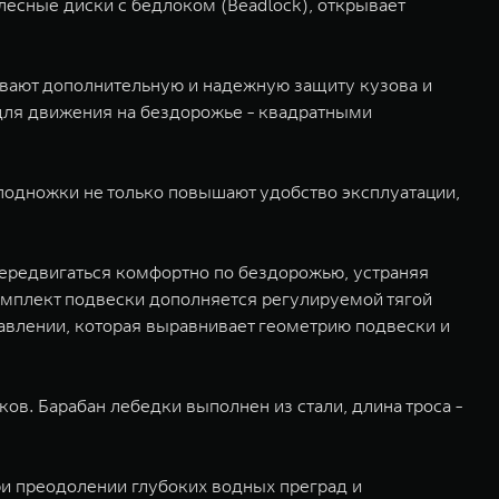
есные диски с бедлоком (Beadlock), открывает
вают дополнительную и надежную защиту кузова и
ля движения на бездорожье - квадратными
одножки не только повышают удобство эксплуатации,
ередвигаться комфортно по бездорожью, устраняя
омплект подвески дополняется регулируемой тягой
авлении, которая выравнивает геометрию подвески и
в. Барабан лебедки выполнен из стали, длина троса -
и преодолении глубоких водных преград и