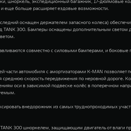
ки, шноркель, экспедиционный багажник, 17-дюймовые кол
 и еще больше расширяет ездовые возможности.
следний оснащен держателем запасного колеса) обеспечи
д TANK 300. Бамперы оснащены дополнительным светом д
ветом.
вливаются совместно с силовыми бамперами, и боковые п
ей части автомобиля с амортизаторами K-MAN позволяет п
ая среднюю скорость передвижения по неровной дороге. К
ениям оси в зависимой подвеске колёс в поперечном напр
руемым.
сировать внедорожник из самых труднопроходимых участко
 TANK 300 шноркелем, защищающим двигатель от влаги пр