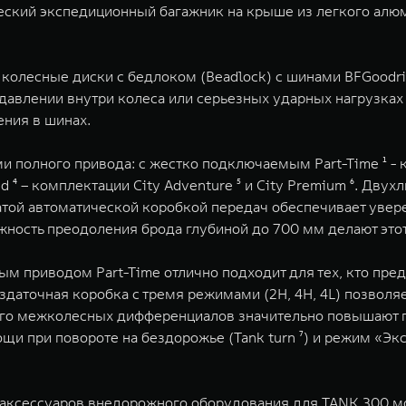
ский экспедиционный багажник на крыше из легкого алюм
лесные диски с бедлоком (Beadlock) с шинами BFGoodric
давлении внутри колеса или серьезных ударных нагрузках 
ния в шинах.
 полного привода: с жестко подключаемым Part-Time ¹ - ко
 – комплектации City Adventure ⁵ и City Premium ⁶. Двух
атой автоматической коробкой передач обеспечивает увер
озможность преодоления брода глубиной до 700 мм делают э
 приводом Part-Time отлично подходит для тех, кто пред
здаточная коробка с тремя режимами (2H, 4H, 4L) позвол
его межколесных дифференциалов значительно повышают п
щи при повороте на бездорожье (Tank turn ⁷) и режим «Эк
 аксессуаров внедорожного оборудования для TANK 300 м