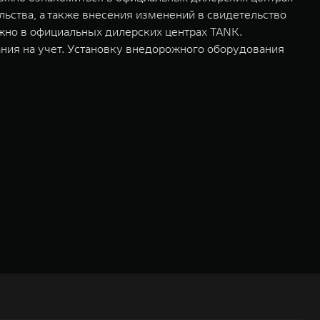
ьства, а также внесения изменений в свидетельство
ожно в официальных дилерских центрах TANK.
ния на учет. Установку внедорожного оборудования
ьных технологиях и экологичном производстве. Компания была
оектирование, исследования и разработки, производство, продажу и
грегатов, использующих альтернативные источники энергии. Это