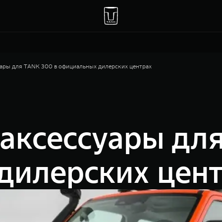
ары для TANK 300 в официальных дилерских центрах
аксессуары для
дилерских цен