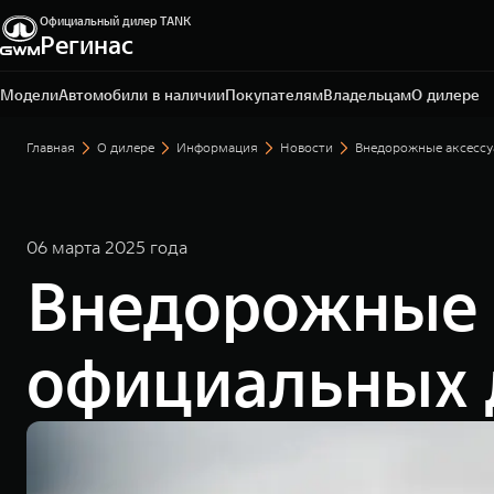
Официальный дилер TANK
Регинас
Магнитогорск, ул. Зеленый Лог, д. 55
+7 (3519) 49-04-48
Модели
Автомобили в наличии
Покупателям
Владельцам
О дилере
Главная
О дилере
Информация
Новости
Внедорожные аксессу
06 марта 2025 года
Внедорожные 
официальных 